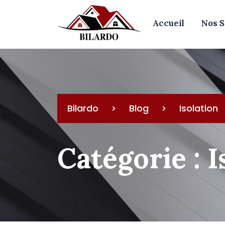
Skip
to
Accueil
Nos S
content
Bilardo
>
Blog
>
Isolation
Catégorie :
I