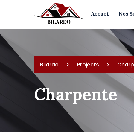
Skip
to
Accueil
Nos S
content
Bilardo
>
Projects
>
Charp
Charpente