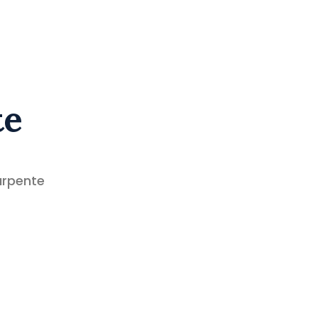
te
rpente