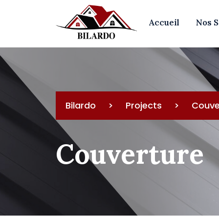
Skip
to
Accueil
Nos S
content
Bilardo
>
Projects
>
Couve
Couverture