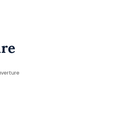
ure
verture